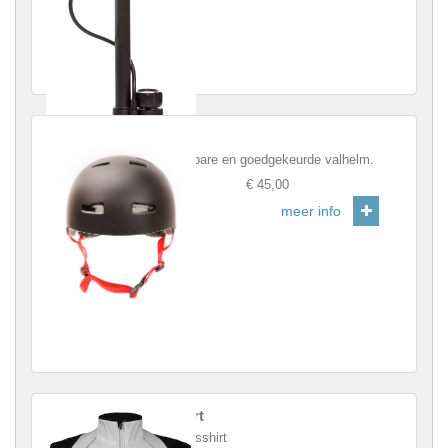
Helm
Betrouwbare en goedgekeurde valhelm.
Prijs
:
€ 45,00
meer info
Fietshirt
Grijs fietsshirt