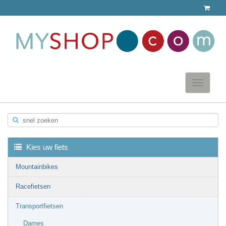
Toggle
navigatio
snel zoeken
▼
Kies uw fiets
Mountainbikes
Racefietsen
▼
Transportfietsen
Dames