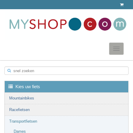
Toggle
navigatio
snel zoeken
▼
Kies uw fiets
Mountainbikes
Racefietsen
▼
Transportfietsen
Dames