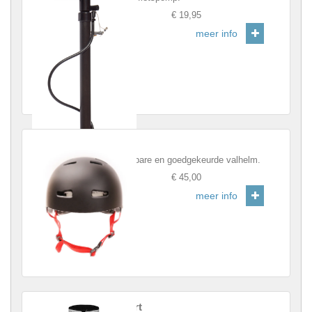
Prijs
:
€ 19,95
meer info
Helm
Betrouwbare en goedgekeurde valhelm.
Prijs
:
€ 45,00
meer info
Fietshirt