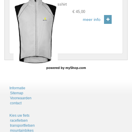
Grijs fietsshirt
Prijs
:
€ 45,00
meer info
powered by
myShop.com
Informatie
Sitemap
Voorwaarden
contact
Kies uw fiets
racefietsen
transportfietsen
mountainbikes