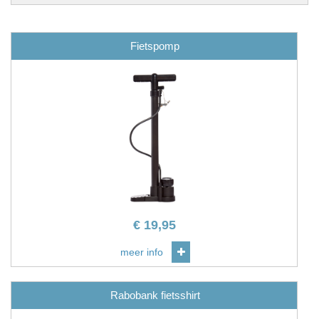
Fietspomp
€
19,95
meer info
Rabobank fietsshirt