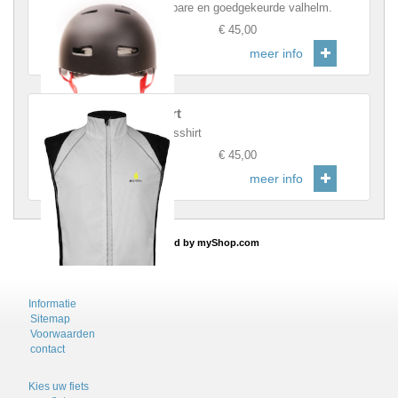
Betrouwbare en goedgekeurde valhelm.
Prijs
:
€ 45,00
meer info
Fietshirt
Grijs fietsshirt
Prijs
:
€ 45,00
meer info
powered by
myShop.com
Informatie
Sitemap
Voorwaarden
contact
Kies uw fiets