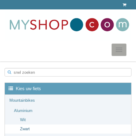
Toggle
navigatio
snel zoeken
▼
Kies uw fiets
Mountainbikes
Aluminium
▼
Wit
Zwart